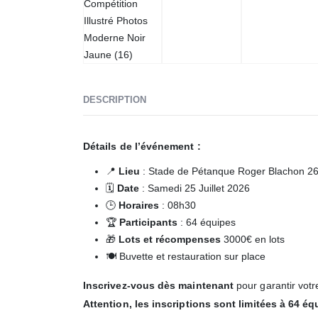
DESCRIPTION
Détails de l’événement :
📍
Lieu
: Stade de Pétanque Roger Blachon 2
🗓️
Date
: Samedi 25 Juillet 2026
🕒
Horaires
: 08h30
🏆
Participants
: 64 équipes
🎁
Lots et récompenses
3000€ en lots
🍽️ Buvette et restauration sur place
Inscrivez-vous dès maintenant
pour garantir vot
Attention, les inscriptions sont limitées à 64 éq