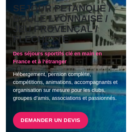
SEJOUR PETANQUE /
BOULE LYONNAISE /
JEU PROVENÇAL /
FLECHETTE
Des séjours sportifs clé en main en
France et à l’étranger
Hébergement, pension complète,
compétitions, animations, accompagnants et
organisation sur mesure pour les clubs,
groupes d’amis, associations et passionnés.
DEMANDER UN DEVIS