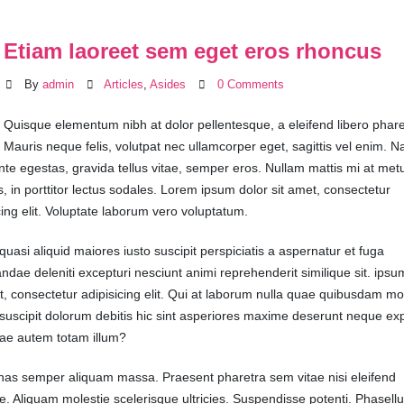
Etiam laoreet sem eget eros rhoncus
By
admin
Articles
,
Asides
0 Comments
Quisque elementum nibh at dolor pellentesque, a eleifend libero phare
Mauris neque felis, volutpat nec ullamcorper eget, sagittis vel enim. N
te egestas, gravida tellus vitae, semper eros. Nullam mattis mi at met
, in porttitor lectus sodales. Lorem ipsum dolor sit amet, consectetur
cing elit. Voluptate laborum vero voluptatum.
uasi aliquid maiores iusto suscipit perspiciatis a aspernatur et fuga
ndae deleniti excepturi nesciunt animi reprehenderit similique sit. ipsu
t, consectetur adipisicing elit. Qui at laborum nulla quae quibusdam mo
uscipit dolorum debitis hic sint asperiores maxime deserunt neque ex
iae autem totam illum?
as semper aliquam massa. Praesent pharetra sem vitae nisi eleifend
e. Aliquam molestie scelerisque ultricies. Suspendisse potenti. Phasell