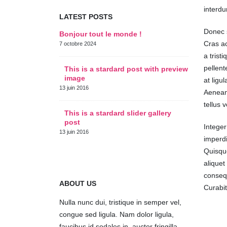
interdu
LATEST POSTS
Donec s
Bonjour tout le monde !
This 
thum
Cras ac
7 octobre 2024
11 juin 2
a trist
pellent
This is a stardard post with preview
image
This
at ligu
post
13 juin 2016
Aenean 
10 juin 2
tellus 
This is a stardard slider gallery
post
This
Integer
post
13 juin 2016
imperdi
30 mai 2
Quisque
aliquet
consequ
ABOUT US
Curabit
Nulla nunc dui, tristique in semper vel,
congue sed ligula. Nam dolor ligula,
faucibus id sodales in, auctor fringilla