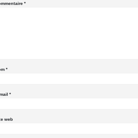
ommentaire
*
om
*
mail
*
te web