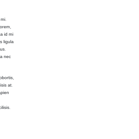
 mi.
lorem,
a id mi
s ligula
sus.
da nec
obortis,
sis at.
apien
lisis.