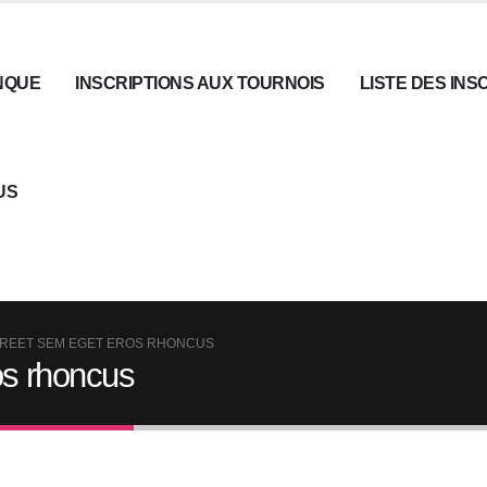
NQUE
INSCRIPTIONS AUX TOURNOIS
LISTE DES INS
US
OREET SEM EGET EROS RHONCUS
os rhoncus