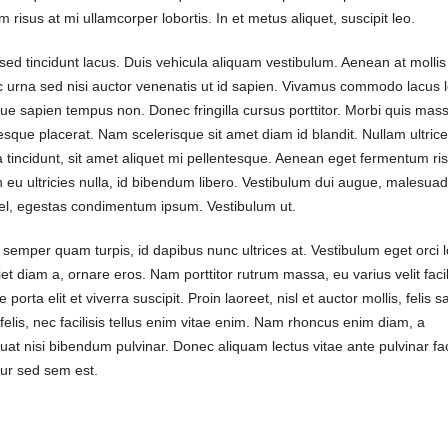
m risus at mi ullamcorper lobortis. In et metus aliquet, suscipit leo.
ed tincidunt lacus. Duis vehicula aliquam vestibulum. Aenean at mollis
is a standard image gallery
bs post
 urna sed nisi auctor venenatis ut id sapien. Vivamus commodo lacus 
016
ique sapien tempus non. Donec fringilla cursus porttitor. Morbi quis mass
esque placerat. Nam scelerisque sit amet diam id blandit. Nullam ultrice
 is a standard embedded video
la tincidunt, sit amet aliquet mi pellentesque. Aenean eget fermentum ri
eu ultricies nulla, id bibendum libero. Vestibulum dui augue, malesua
016
vel, egestas condimentum ipsum. Vestibulum ut.
 is a standard HTML5 video
 semper quam turpis, id dapibus nunc ultrices at. Vestibulum eget orci l
et diam a, ornare eros. Nam porttitor rutrum massa, eu varius velit facili
016
 porta elit et viverra suscipit. Proin laoreet, nisl et auctor mollis, felis s
 felis, nec facilisis tellus enim vitae enim. Nam rhoncus enim diam, a
at nisi bibendum pulvinar. Donec aliquam lectus vitae ante pulvinar faci
ur sed sem est.