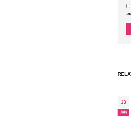
po
REL
13
Juin