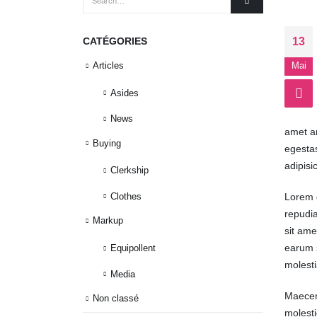
CATÉGORIES
13
Articles
Mai
Asides
News
amet an
Buying
egestas
adipisi
Clerkship
Clothes
Lorem q
repudia
Markup
sit ame
earum s
Equipollent
molest
Media
Maecen
Non classé
molesti