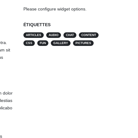
Please configure widget options.
ÉTIQUETTES
ARTICLES
AUDIO
CHAT
CONTENT
tra.
CSS
FUN
GALLERY
PICTURES
am sit
us
m dolor
lestias
plicabo
us