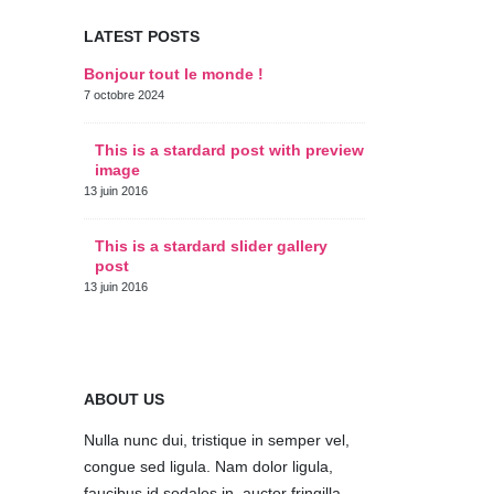
LATEST POSTS
Bonjour tout le monde !
This is a s
thumbs po
7 octobre 2024
11 juin 2016
This is a stardard post with preview
image
This is a 
post
13 juin 2016
10 juin 2016
This is a stardard slider gallery
post
This is a 
post
13 juin 2016
30 mai 2016
ABOUT US
Nulla nunc dui, tristique in semper vel,
congue sed ligula. Nam dolor ligula,
faucibus id sodales in, auctor fringilla